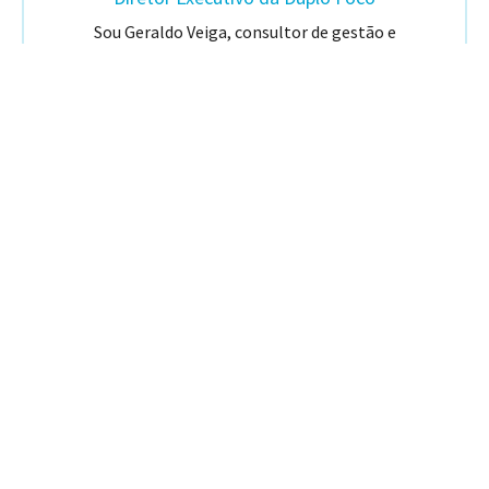
Sou Geraldo Veiga, consultor de gestão e
estratégia empresarial. As minhas origens
profissionais começam com uma formação
acadêmica de Administração de Empresas. Me
especializei em Pensamento Sistêmico,
concluindo cursos de mestrado profissional e
especializações (MBAs) em Marketing de
Serviços, Negócios e Tecnologia da Informação e
Pós Graduação em Web Intelligence e Analítica
de Dados, respectivamente.
VEJA O CURRÍCULO COMPLETO